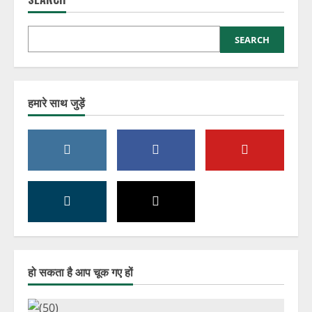
August 6, 2026
1
SEARCH
एक कॉल 1930 पर और करोड़ों की ठगी रुक गई,
जानिए कैसे!!!!
August 6, 2026
2
हमारे साथ जुड़ें
डर, धमकी और फर्जी जांच, ऐसे चलता था
डिजिटल अरेस्ट का जाल।
August 6, 2026
3
बिना नौकरी किए मिलती रही तनख्वाह, करोड़ों
का वेतन घोटाला बेनकाब!!!!
August 6, 2026
4
हो सकता है आप चूक गए हों