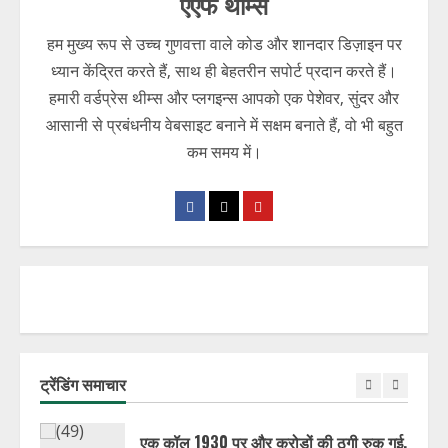
एएफ थीम्स
डर, धमकी और फर्जी जांच, ऐसे चलता था
डिजिटल अरेस्ट का जाल।
हम मुख्य रूप से उच्च गुणवत्ता वाले कोड और शानदार डिज़ाइन पर
ध्यान केंद्रित करते हैं, साथ ही बेहतरीन सपोर्ट प्रदान करते हैं।
August 6, 2026
3
हमारी वर्डप्रेस थीम्स और प्लगइन्स आपको एक पेशेवर, सुंदर और
आसानी से प्रबंधनीय वेबसाइट बनाने में सक्षम बनाते हैं, वो भी बहुत
बिना नौकरी किए मिलती रही तनख्वाह, करोड़ों
का वेतन घोटाला बेनकाब!!!!
कम समय में।
August 6, 2026
4
इंटरपोल और CBI की बड़ी कार्रवाई, करोड़ों की
ठगी की आरोपी भारत पहुंची।
August 6, 2026
5
डिजिटल गिरफ्तारी का डर दिखाकर बुजुर्ग से ठगों
ने लूट लिए ₹34 लाख!!!
ट्रेंडिंग समाचार
August 6, 2026
1
एक कॉल 1930 पर और करोड़ों की ठगी रुक गई,