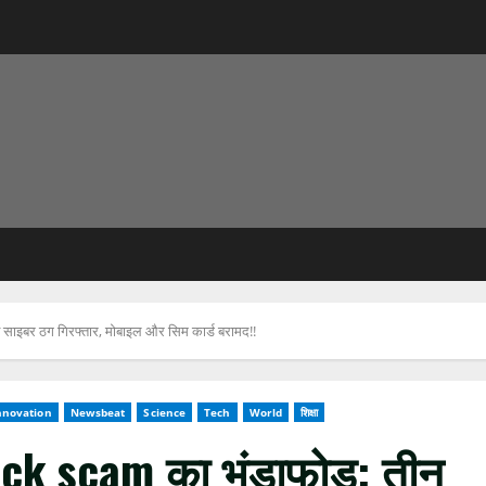
ाइबर ठग गिरफ्तार, मोबाइल और सिम कार्ड बरामद!!
nnovation
Newsbeat
Science
Tech
World
शिक्षा
ck scam का भंडाफोड़: तीन