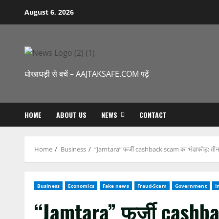
Skip
August 6, 2026
to
content
धोखाधड़ी से बचें – AAJTAKSAFE.COM पढ़ें
HOME
ABOUT US
NEWS
CONTACT
Home
Business
“Jamtara” फर्जी cashback scam का भंडाफोड़: तीन स
Business
Economics
Fake news
Fraud-Scam
Government
I
“Jamtara” फर्जी cashba