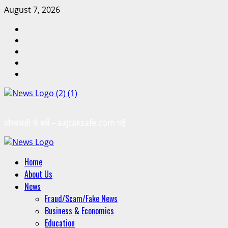
Skip
August 7, 2026
to
Instagram
content
Facebook
Youtube
Telegram
Twitter
धोखाधड़ी से बचें – aajtaksafe.com पढ़ें
Primary
Home
Menu
About Us
News
Fraud/Scam/Fake News
Business & Economics
Education