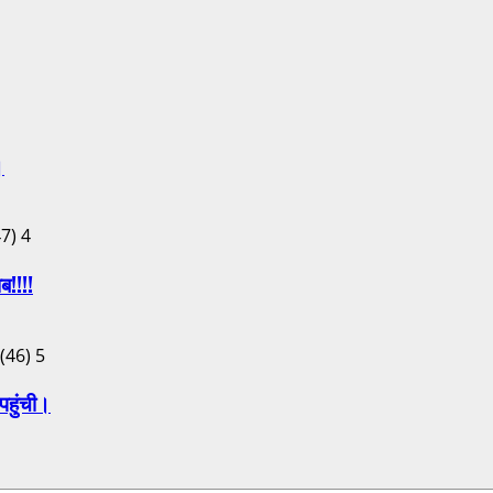
।
4
ब!!!!
5
पहुंची।