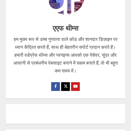
एक कॉल 1930 पर और करोड़ों की ठगी रुक गई,
जानिए कैसे!!!!
August 6, 2026
2
एएफ थीम्स
डर, धमकी और फर्जी जांच, ऐसे चलता था
डिजिटल अरेस्ट का जाल।
हम मुख्य रूप से उच्च गुणवत्ता वाले कोड और शानदार डिज़ाइन पर
ध्यान केंद्रित करते हैं, साथ ही बेहतरीन सपोर्ट प्रदान करते हैं।
August 6, 2026
3
हमारी वर्डप्रेस थीम्स और प्लगइन्स आपको एक पेशेवर, सुंदर और
आसानी से प्रबंधनीय वेबसाइट बनाने में सक्षम बनाते हैं, वो भी बहुत
बिना नौकरी किए मिलती रही तनख्वाह, करोड़ों
का वेतन घोटाला बेनकाब!!!!
कम समय में।
August 6, 2026
4
इंटरपोल और CBI की बड़ी कार्रवाई, करोड़ों की
ठगी की आरोपी भारत पहुंची।
August 6, 2026
5
डिजिटल गिरफ्तारी का डर दिखाकर बुजुर्ग से ठगों