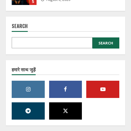
5
डिजिटल गिरफ्तारी का डर दिखाकर बुजुर्ग से ठगों
ने लूट लिए ₹34 लाख!!!
SEARCH
August 6, 2026
1
SEARCH
एक कॉल 1930 पर और करोड़ों की ठगी रुक गई,
जानिए कैसे!!!!
August 6, 2026
2
हमारे साथ जुड़ें
डर, धमकी और फर्जी जांच, ऐसे चलता था
डिजिटल अरेस्ट का जाल।
August 6, 2026
3
बिना नौकरी किए मिलती रही तनख्वाह, करोड़ों
का वेतन घोटाला बेनकाब!!!!
August 6, 2026
4