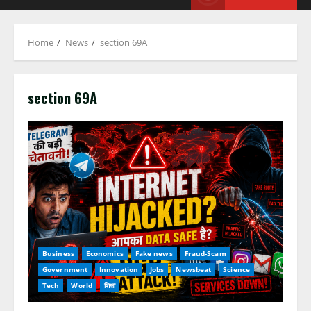
Home
News
section 69A
section 69A
Business
Economics
Fake news
Fraud-Scam
Government
Innovation
Jobs
Newsbeat
Science
Tech
World
शिक्षा