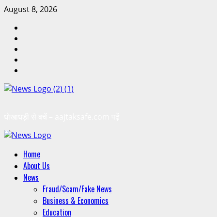
August 8, 2026
धोखाधड़ी से बचें – aajtaksafe.com पढ़ें
Home
About Us
News
Fraud/Scam/Fake News
Business & Economics
Education