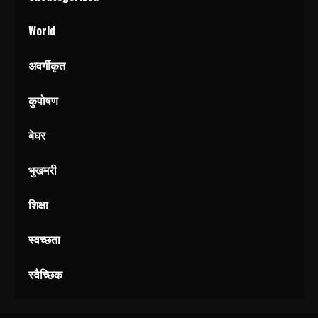
World
अवर्गीकृत
कुपोषण
बेघर
भुखमरी
शिक्षा
स्वच्छता
स्वैच्छिक