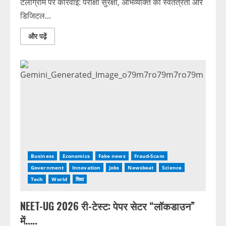
टेलीग्राम पर कार्रवाई: परीक्षा सुरक्षा, अभिव्यक्ति की स्वतंत्रता और
डिजिटल...
और पढ़ें
Business
Economics
Fake news
Fraud-Scam
Government
Innovation
Jobs
Newsbeat
Science
Tech
World
शिक्षा
NEET-UG 2026 री-टेस्ट: पेपर सेटर “लॉकडाउन”
में…..