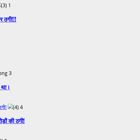
1
र ठगी!!!
3
ा था।
ठगी!
4
़ों की ठगी!