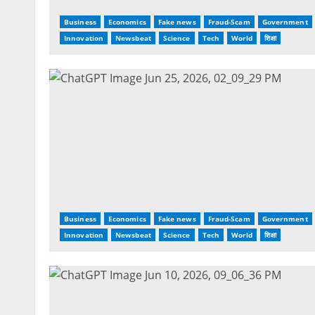
Business
Economics
Fake news
Fraud-Scam
Government
Innovation
Newsbeat
Science
Tech
World
शिक्षा
Business
Economics
Fake news
Fraud-Scam
Government
Innovation
Newsbeat
Science
Tech
World
शिक्षा