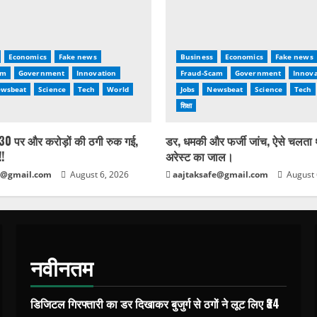
Economics
Fake news
Business
Economics
Fake news
am
Government
Innovation
Fraud-Scam
Government
Innova
wsbeat
Science
Tech
World
Jobs
Newsbeat
Science
Tech
शिक्षा
0 पर और करोड़ों की ठगी रुक गई,
डर, धमकी और फर्जी जांच, ऐसे चलता
!!
अरेस्ट का जाल।
e@gmail.com
August 6, 2026
aajtaksafe@gmail.com
August 
नवीनतम
डिजिटल गिरफ्तारी का डर दिखाकर बुजुर्ग से ठगों ने लूट लिए ₹34