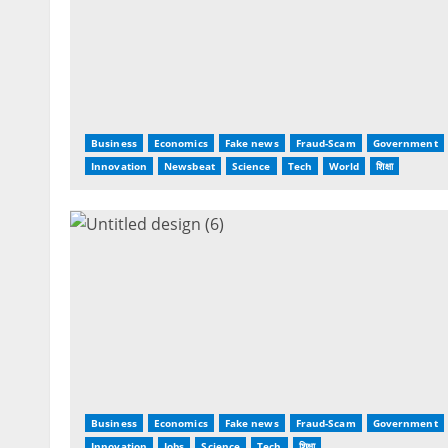
Business
Economics
Fake news
Fraud-Scam
Government
Innovation
Newsbeat
Science
Tech
World
शिक्षा
Business
Economics
Fake news
Fraud-Scam
Government
Innovation
Jobs
Science
Tech
शिक्षा