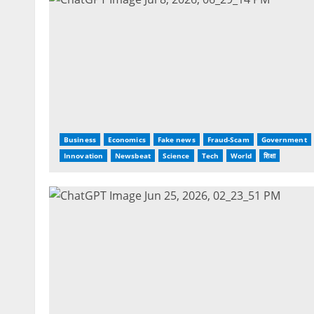
Business
Economics
Fake news
Fraud-Scam
Government
Innovation
Newsbeat
Science
Tech
World
शिक्षा