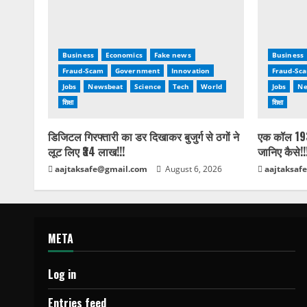
Business
Economics
Fake news
Business
Fraud-Scam
Government
Innovation
Fraud-Sc
Jobs
Newsbeat
Science
Tech
World
Jobs
Ne
शिक्षा
शिक्षा
डिजिटल गिरफ्तारी का डर दिखाकर बुजुर्ग से ठगों ने
एक कॉल 193
लूट लिए ₹34 लाख!!!
जानिए कैसे!!
aajtaksafe@gmail.com
August 6, 2026
aajtaksaf
META
Log in
Entries feed