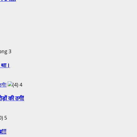
3
ा था।
ठगी!
4
़ों की ठगी!
5
ख!!!