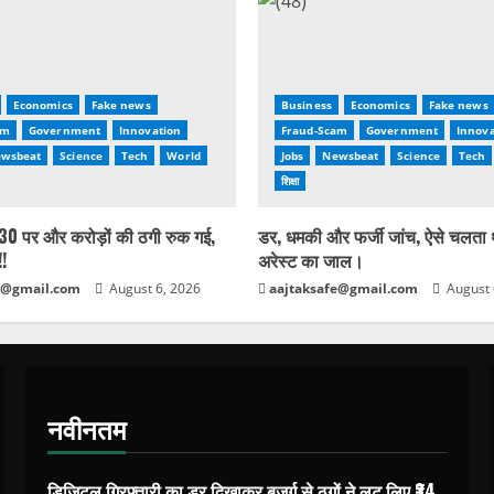
Economics
Fake news
Business
Economics
Fake news
am
Government
Innovation
Fraud-Scam
Government
Innova
wsbeat
Science
Tech
World
Jobs
Newsbeat
Science
Tech
शिक्षा
0 पर और करोड़ों की ठगी रुक गई,
डर, धमकी और फर्जी जांच, ऐसे चलता
!!
अरेस्ट का जाल।
e@gmail.com
August 6, 2026
aajtaksafe@gmail.com
August 
नवीनतम
डिजिटल गिरफ्तारी का डर दिखाकर बुजुर्ग से ठगों ने लूट लिए ₹34