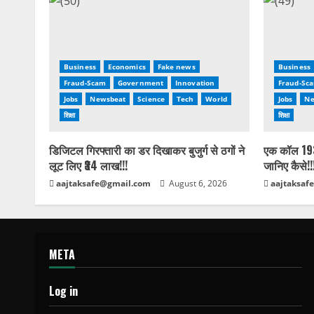
Business
Economics
Fake news
Business
Fraud-Scam
Government
Innovation
Fraud-Sc
Jobs
Newsbeat
Science
Tech
World
Jobs
Ne
शिक्षा
शिक्षा
डिजिटल गिरफ्तारी का डर दिखाकर बुजुर्ग से ठगों ने
एक कॉल 193
लूट लिए ₹34 लाख!!!
जानिए कैसे!!
aajtaksafe@gmail.com
August 6, 2026
aajtaksaf
META
Log in