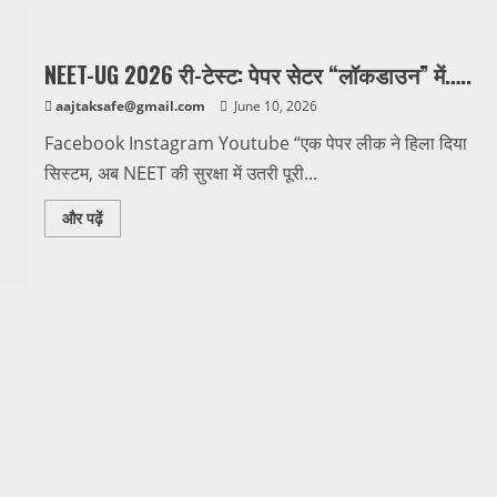
NEET-UG 2026 री-टेस्ट: पेपर सेटर “लॉकडाउन” में…..
aajtaksafe@gmail.com
June 10, 2026
Facebook Instagram Youtube “एक पेपर लीक ने हिला दिया
सिस्टम, अब NEET की सुरक्षा में उतरी पूरी...
Read
और पढ़ें
more
about
NEET-
UG
2026
री-
टेस्ट:
पेपर
सेटर
“लॉकडाउन”
में…..