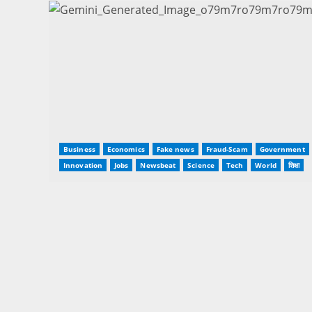
Business
Economics
Fake news
Fraud-Scam
Government
Innovation
Jobs
Newsbeat
Science
Tech
World
शिक्षा