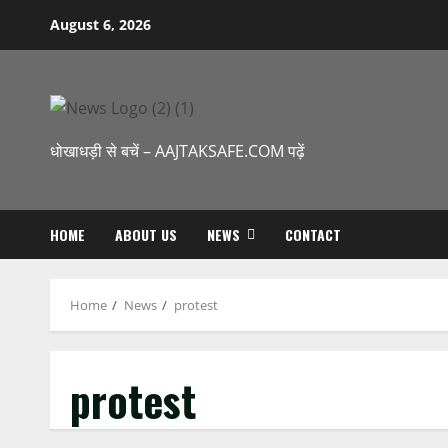
Skip
August 6, 2026
to
content
धोखाधड़ी से बचें – AAJTAKSAFE.COM पढ़ें
HOME
ABOUT US
NEWS
CONTACT
Home
News
protest
protest