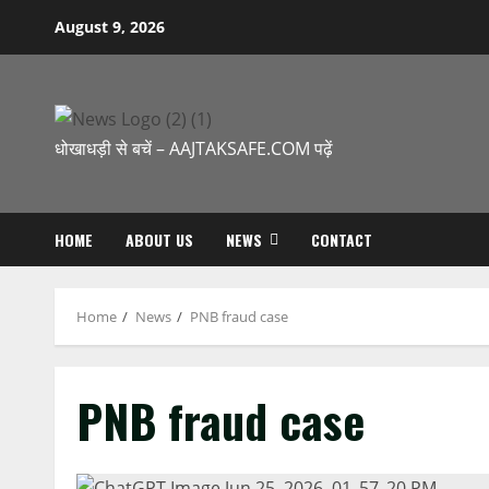
Skip
August 9, 2026
to
content
धोखाधड़ी से बचें – AAJTAKSAFE.COM पढ़ें
HOME
ABOUT US
NEWS
CONTACT
Home
News
PNB fraud case
PNB fraud case