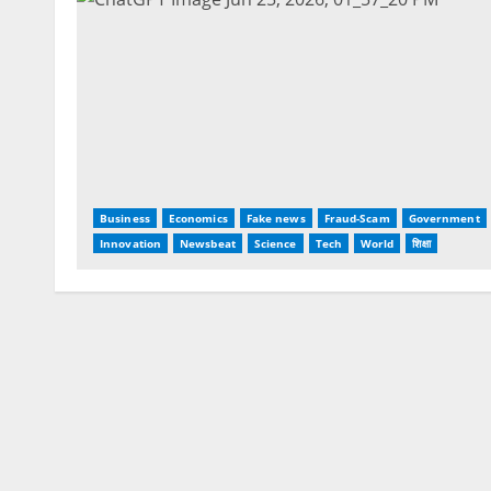
Business
Economics
Fake news
Fraud-Scam
Government
Innovation
Newsbeat
Science
Tech
World
शिक्षा