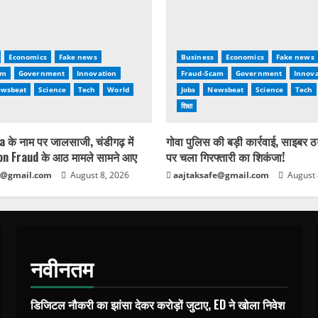
Economics
Fake news
Business
Economics
Fake news
am
Government
Innovation
Fraud-Scam
Government
Innova
wsbeat
Science
Tech
World
Jobs
Newsbeat
Science
Tech
शिक्षा
 के नाम पर जालसाजी, चंडीगढ़ में
गोवा पुलिस की बड़ी कार्रवाई, साइबर ठग
n Fraud के आठ मामले सामने आए
पर चला गिरफ्तारी का शिकंजा!
e@gmail.com
August 8, 2026
aajtaksafe@gmail.com
August 
नवीनतम
डिजिटल नौकरी का झांसा देकर करोड़ों जुटाए, ED ने खोला निवेश