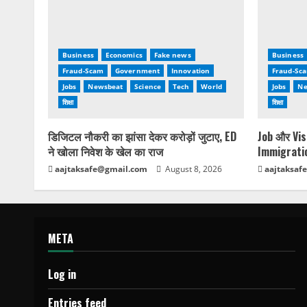
Business
Economics
Fake news
Business
Fraud-Scam
Government
Innovation
Fraud-Sc
Jobs
Newsbeat
Science
Tech
World
Jobs
Ne
शिक्षा
शिक्षा
डिजिटल नौकरी का झांसा देकर करोड़ों जुटाए, ED
Job और Visa
ने खोला निवेश के खेल का राज
Immigratio
aajtaksafe@gmail.com
August 8, 2026
aajtaksaf
META
Log in
Entries feed