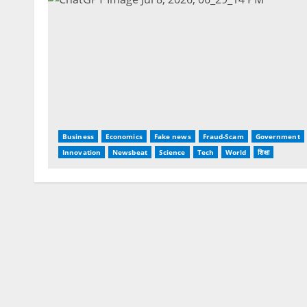
Business
Economics
Fake news
Fraud-Scam
Government
Innovation
Newsbeat
Science
Tech
World
शिक्षा