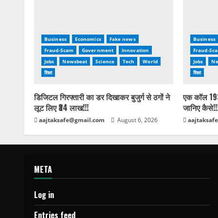
Business
Economics
Fake news
Business
Fraud-Scam
Government
Innovation
Fraud-Sc
Jobs
Newsbeat
Science
Tech
World
Jobs
Ne
शिक्षा
शिक्षा
डिजिटल गिरफ्तारी का डर दिखाकर बुजुर्ग से ठगों ने
एक कॉल 193
लूट लिए ₹34 लाख!!!
जानिए कैसे!!
aajtaksafe@gmail.com
August 6, 2026
aajtaksaf
META
Log in
Entries feed