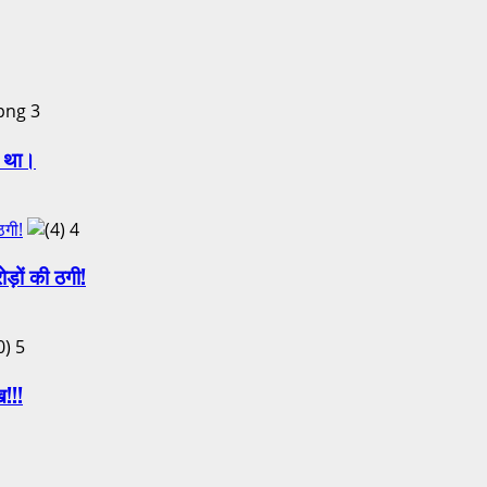
3
ा था।
ठगी!
4
़ों की ठगी!
5
ख!!!