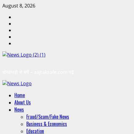
August 8, 2026
धोखाधड़ी से बचें – aajtaksafe.com पढ़ें
Home
About Us
News
Fraud/Scam/Fake News
Business & Economics
Education