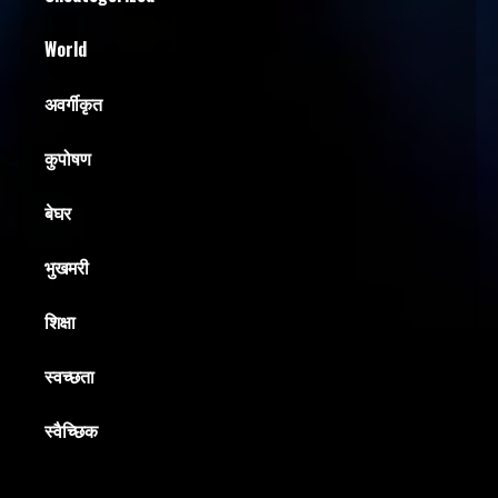
World
अवर्गीकृत
कुपोषण
बेघर
भुखमरी
शिक्षा
स्वच्छता
स्वैच्छिक