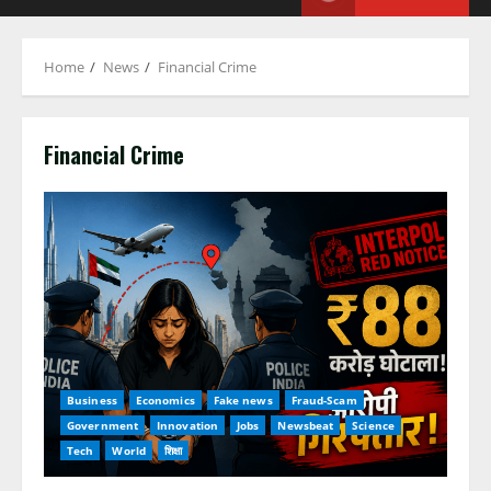
Home
News
Financial Crime
Financial Crime
Business
Economics
Fake news
Fraud-Scam
Government
Innovation
Jobs
Newsbeat
Science
Tech
World
शिक्षा