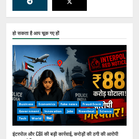
बैंक लौटाएगा पूरा पैसा ब्याज समेत।
August 5, 2026
4
हो सकता है आप चूक गए हों
Business
Economics
Fake news
Fraud-Scam
Government
Innovation
Jobs
Newsbeat
Science
Tech
World
शिक्षा
इंटरपोल और CBI की बड़ी कार्रवाई, करोड़ों की ठगी की आरोपी