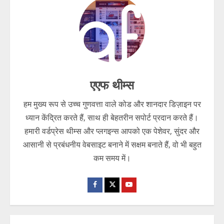
विदेशी ऑर्डर का सपना दिखाकर कारोबारी से ₹75
लाख की बड़ी साइबर ठगी
August 5, 2026
2
एएफ थीम्स
फर्जी अस्पताल टेंडर का जाल, कंपनी से 9.60
लाख की बड़ी ठगी
हम मुख्य रूप से उच्च गुणवत्ता वाले कोड और शानदार डिज़ाइन पर
ध्यान केंद्रित करते हैं, साथ ही बेहतरीन सपोर्ट प्रदान करते हैं।
August 5, 2026
3
हमारी वर्डप्रेस थीम्स और प्लगइन्स आपको एक पेशेवर, सुंदर और
आसानी से प्रबंधनीय वेबसाइट बनाने में सक्षम बनाते हैं, वो भी बहुत
ऑनलाइन ठगी के बाद महिला जीती कानूनी जंग,
बैंक लौटाएगा पूरा पैसा ब्याज समेत।
कम समय में।
August 5, 2026
4
बीमार कैदी या वीआईपी ट्रीटमेंट? होटल पहुंचने
से मचा बड़ा बवाल।
August 5, 2026