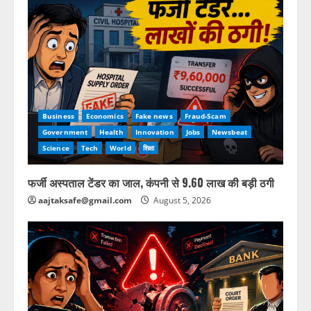
Business
Economics
Fake news
Fraud-Scam
Government
Health
Innovation
Jobs
Newsbeat
Science
Tech
World
शिक्षा
फर्जी अस्पताल टेंडर का जाल, कंपनी से 9.60 लाख की बड़ी ठगी
aajtaksafe@gmail.com
August 5, 2026