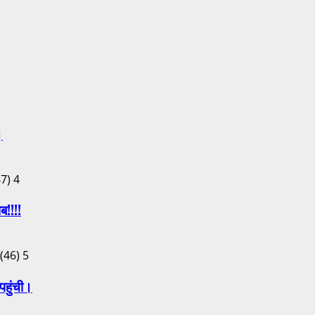
।
4
ब!!!!
5
पहुंची।