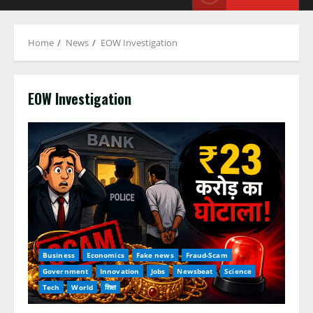
Home
News
EOW Investigation
EOW Investigation
Business
Economics
Fake news
Fraud-Scam
Government
Innovation
Jobs
Newsbeat
Science
Tech
World
शिक्षा