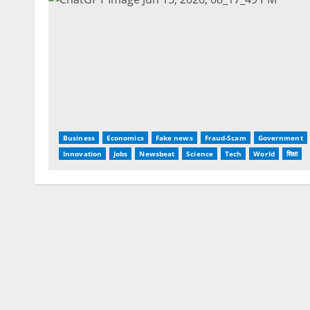
Business
Economics
Fake news
Fraud-Scam
Government
Innovation
Jobs
Newsbeat
Science
Tech
World
शिक्षा