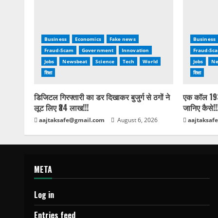
Business
Economics
Fake news
Business
Fraud-Scam
Government
Innovation
Fraud-Sc
Jobs
Newsbeat
Science
Tech
World
Jobs
Ne
शिक्षा
शिक्षा
डिजिटल गिरफ्तारी का डर दिखाकर बुजुर्ग से ठगों ने
एक कॉल 193
लूट लिए ₹34 लाख!!!
जानिए कैसे!!
aajtaksafe@gmail.com
August 6, 2026
aajtaksaf
META
Log in
Entries feed