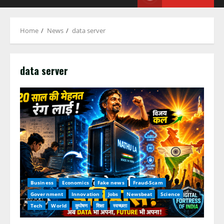
Home
News
data server
data server
Business
Economics
Fake news
Fraud-Scam
Government
Innovation
Jobs
Newsbeat
Science
Tech
World
कुपोषण
शिक्षा
स्वच्छता