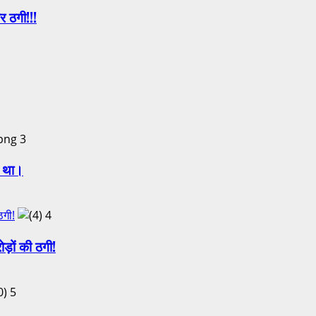
र ठगी!!!
3
ा था।
ठगी!
4
़ों की ठगी!
5