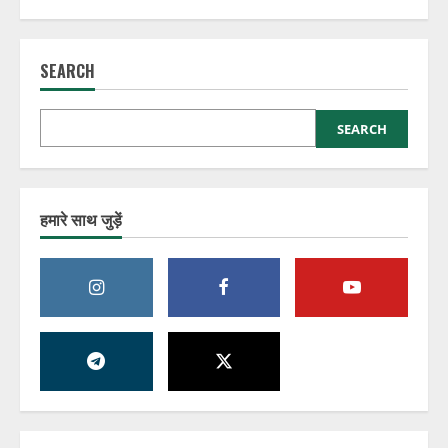
डिजिटल नौकरी का झांसा देकर करोड़ों जुटाए,
ED ने खोला निवेश के खेल का राज
SEARCH
August 8, 2026
1
SEARCH
Job और Visa के नाम पर जालसाजी, चंडीगढ़ में
Immigration Fraud के आठ मामले सामने आए
August 8, 2026
2
हमारे साथ जुड़ें
गोवा पुलिस की बड़ी कार्रवाई, साइबर ठगी के
नेटवर्क पर चला गिरफ्तारी का शिकंजा!
August 8, 2026
3
सावधान: बिजली बिल भरने के नाम पर साइबर
ठगी का नया खेल, दिल्ली में दो गिरफ्तार!!!
August 8, 2026
4