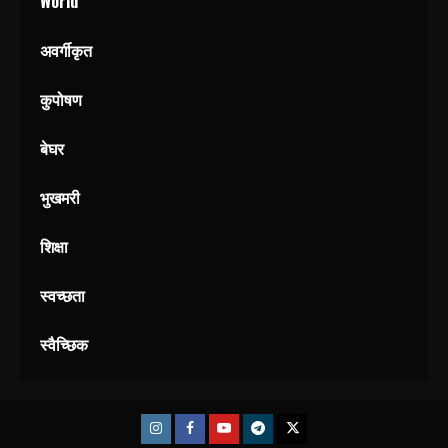
World
अवर्गीकृत
कुपोषण
बेघर
भुखमरी
शिक्षा
स्वच्छता
स्वैच्छिक