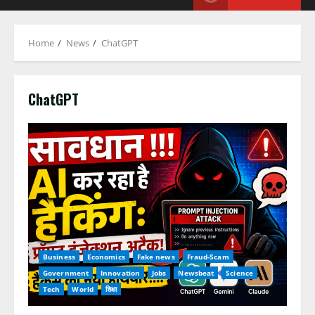
Home
News
ChatGPT
ChatGPT
Business
Economics
Fake news
Fraud-Scam
Government
Innovation
Jobs
Newsbeat
Science
Tech
World
शिक्षा