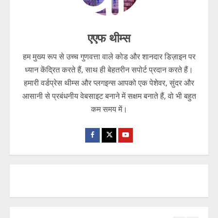
Immigration Fraud के आठ मामले सामने आए
August 8, 2026
2
एएफ थीम्स
गोवा पुलिस की बड़ी कार्रवाई, साइबर ठगी के
नेटवर्क पर चला गिरफ्तारी का शिकंजा!
हम मुख्य रूप से उच्च गुणवत्ता वाले कोड और शानदार डिज़ाइन पर
ध्यान केंद्रित करते हैं, साथ ही बेहतरीन सपोर्ट प्रदान करते हैं।
August 8, 2026
3
हमारी वर्डप्रेस थीम्स और प्लगइन्स आपको एक पेशेवर, सुंदर और
आसानी से प्रबंधनीय वेबसाइट बनाने में सक्षम बनाते हैं, वो भी बहुत
सावधान: बिजली बिल भरने के नाम पर साइबर
ठगी का नया खेल, दिल्ली में दो गिरफ्तार!!!
कम समय में।
August 8, 2026
4
नौकरी का सपना बना जाल, म्यांमार में भारतीयों
से कराई जा रही साइबर ठगी!!!
August 7, 2026
5
डिजिटल नौकरी का झांसा देकर करोड़ों जुटाए,
ED ने खोला निवेश के खेल का राज